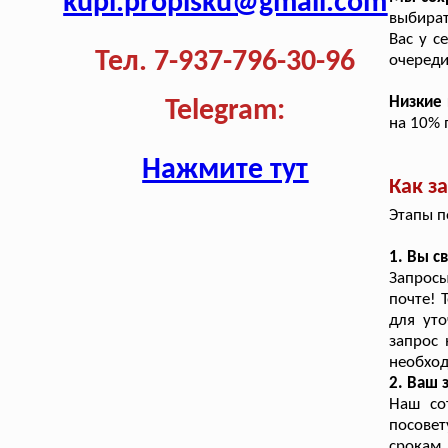
kupi.propisku@gmail.com
выбират
Вас у с
Тел. 7-937-796-30-96
очереди
Низкие
Telegram:
на 10% 
Нажмите тут
Как з
Этапы п
1. Вы с
Запрос
почте! 
для уто
запрос 
необход
2. Ваш
Наш со
посовет
срокам,