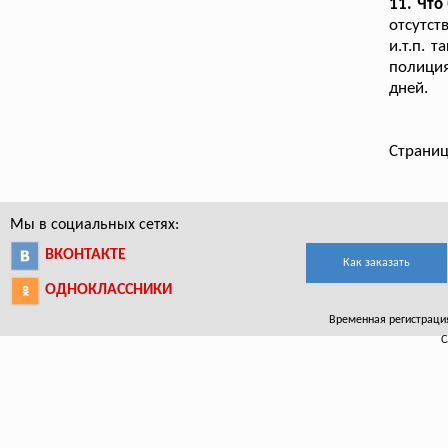
11. Что
отсутст
и.т.п. 
полиция
дней.
Страниц
Мы в социальных сетях:
ВКОНТАКТЕ
Как заказать
ОДНОКЛАССНИКИ
Временная регистрация
С