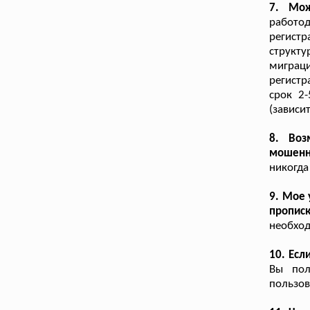
7. Мож
работо
регист
структу
миграц
регистр
срок 2
(зависи
8. Воз
мошенн
никогда
9. Мое 
пропис
необход
10. Есл
Вы пол
пользов