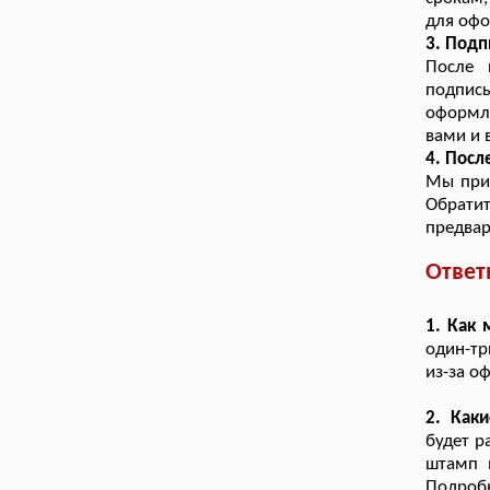
для офо
3. Подп
После 
подпис
оформл
вами и 
4. Посл
Мы прин
Обрат
предвар
Ответ
1. Как 
один-тр
из-за о
2. Как
будет р
штамп в
Подробн