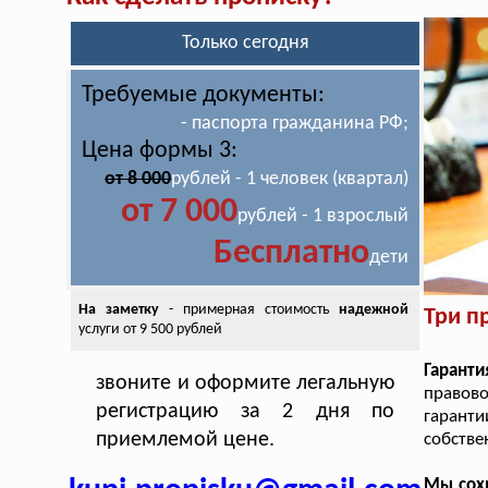
Только сегодня
Требуемые документы:
- паспорта гражданина РФ;
Цена формы 3:
от 8 000
рублей - 1 человек (квартал)
от 7 000
рублей - 1 взрослый
Бесплатно
дети
На заметку
- примерная стоимость
надежной
Три п
услуги от 9 500 рублей
Гаранти
звоните и оформите легальную
правов
регистрацию за 2 дня по
гарант
приемлемой цене.
собстве
Мы сох