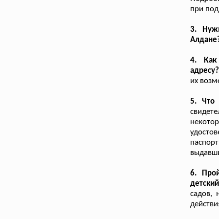
при под
3. Нуж
Алдане
4. Как
адресу
их возм
5. Что
свидет
некот
удостов
паспорт
выдавш
6. Про
детский
садов, 
действи